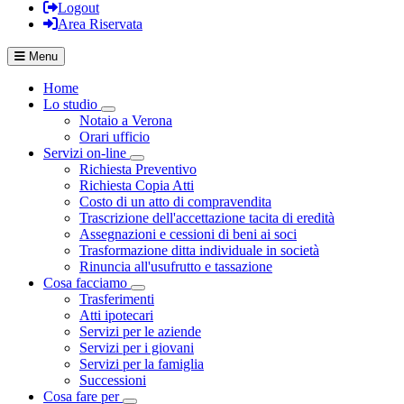
Logout
Area Riservata
Menu
Home
Lo studio
Visualizza menù di secondo livello
Notaio a Verona
Orari ufficio
Servizi on-line
Visualizza menù di secondo livello
Richiesta Preventivo
Richiesta Copia Atti
Costo di un atto di compravendita
Trascrizione dell'accettazione tacita di eredità
Assegnazioni e cessioni di beni ai soci
Trasformazione ditta individuale in società
Rinuncia all'usufrutto e tassazione
Cosa facciamo
Visualizza menù di secondo livello
Trasferimenti
Atti ipotecari
Servizi per le aziende
Servizi per i giovani
Servizi per la famiglia
Successioni
Cosa fare per