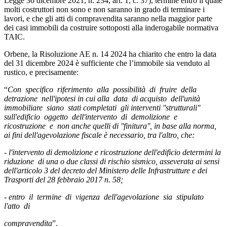
Legge 30 dicembre 2021, n. 234, art. 1, c. 37), termine entro il quale
molti costruttori non sono e non saranno in grado di terminare i
lavori, e che gli atti di compravendita saranno nella maggior parte
dei casi immobili da costruire sottoposti alla inderogabile normativa
TAIC.
Orbene, la Risoluzione AE n. 14 2024 ha chiarito che entro la data
del 31 dicembre 2024 è sufficiente che l’immobile sia venduto al
rustico, e precisamente:
“
Con specifico riferimento alla possibilità di fruire della
detrazione nell'ipotesi in cui alla data di acquisto dell'unità
immobiliare siano stati completati gli interventi ''strutturali''
sull'edificio oggetto dell'intervento di demolizione e
ricostruzione e non anche quelli di ''finitura'', in base alla norma,
ai fini dell'agevolazione fiscale è necessario, tra l'altro, che:
- l'intervento di demolizione e ricostruzione dell'edificio determini la
riduzione di una o due classi di rischio sismico, asseverata ai sensi
dell'articolo 3 del decreto del Ministero delle Infrastrutture e dei
Trasporti del 28 febbraio 2017 n. 58;
- entro il termine di vigenza dell'agevolazione sia stipulato
l'atto di
compravendita
”.