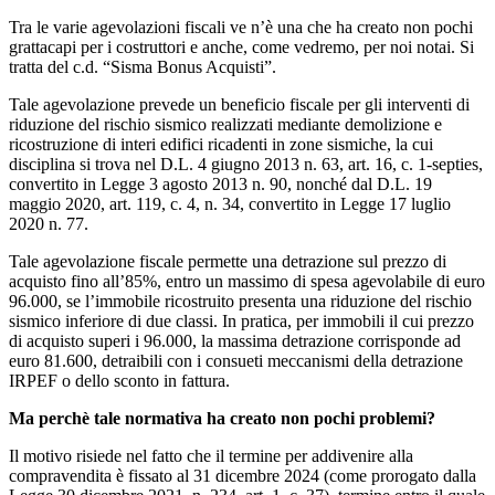
Tra le varie agevolazioni fiscali ve n’è una che ha creato non pochi
grattacapi per i costruttori e anche, come vedremo, per noi notai. Si
tratta del c.d. “Sisma Bonus Acquisti”.
Tale agevolazione prevede un beneficio fiscale per gli interventi di
riduzione del rischio sismico realizzati mediante demolizione e
ricostruzione di interi edifici ricadenti in zone sismiche, la cui
disciplina si trova nel D.L. 4 giugno 2013 n. 63, art. 16, c. 1-septies,
convertito in Legge 3 agosto 2013 n. 90, nonché dal D.L. 19
maggio 2020, art. 119, c. 4, n. 34, convertito in Legge 17 luglio
2020 n. 77.
Tale agevolazione fiscale permette una detrazione sul prezzo di
acquisto fino all’85%, entro un massimo di spesa agevolabile di euro
96.000, se l’immobile ricostruito presenta una riduzione del rischio
sismico inferiore di due classi. In pratica, per immobili il cui prezzo
di acquisto superi i 96.000, la massima detrazione corrisponde ad
euro 81.600, detraibili con i consueti meccanismi della detrazione
IRPEF o dello sconto in fattura.
Ma perchè tale normativa ha creato non pochi problemi?
Il motivo risiede nel fatto che il termine per addivenire alla
compravendita è fissato al 31 dicembre 2024 (come prorogato dalla