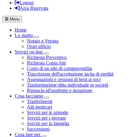
Logout
Area Riservata
Menu
Home
Lo studio
Visualizza menù di secondo livello
Notaio a Verona
Orari ufficio
Servizi on-line
Visualizza menù di secondo livello
Richiesta Preventivo
Richiesta Copia Atti
Costo di un atto di compravendita
Trascrizione dell'accettazione tacita di eredità
Assegnazioni e cessioni di beni ai soci
Trasformazione ditta individuale in società
Rinuncia all'usufrutto e tassazione
Cosa facciamo
Visualizza menù di secondo livello
Trasferimenti
Atti ipotecari
Servizi per le aziende
Servizi per i giovani
Servizi per la famiglia
Successioni
Cosa fare per